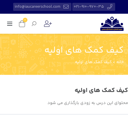
info@iaucareerschool.com
021-910-970-35
0
کیف کمک های اولیه
خانه
>
کیف کمک های اولیه
کیف کمک های اولیه
محتوای این درس به زودی بارگذاری می شود