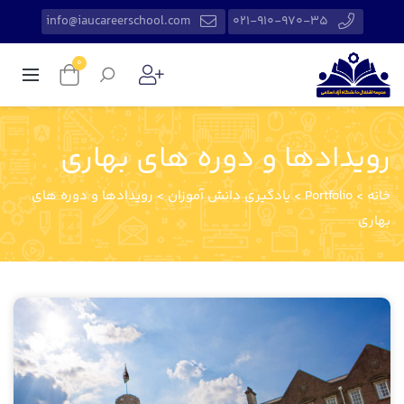
info@iaucareerschool.com
021-910-970-35
0
رویدادها و دوره های بهاری
خانه
>
Portfolio
>
یادگیری دانش آموزان
>
رویدادها و دوره های
بهاری