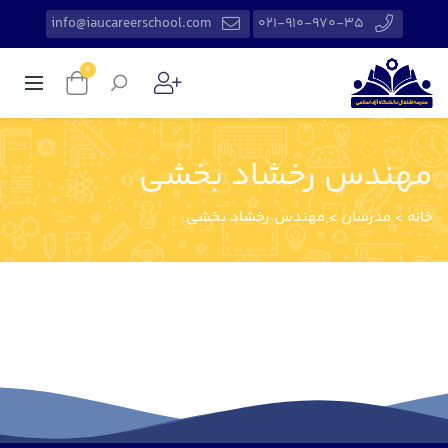
info@iaucareerschool.com
021-910-970-35
0
مهندس رخشاد بخشی
خانه
>
مدرسان
>
مهندس رخشاد بخشی